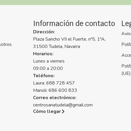
Información de contacto
Le
Dirección:
Avis
Plaza Sancho VII el Fuerte, nº5, 1ºA,
sotros
Polí
31500 Tudela, Navarra
Horarios:
Acce
Lunes a viernes
Polí
09:00 a 20:00
(UE)
Teléfono:
Laura: 688 728 457
Manoli: 686 600 833
Correo electrónico:
centrosanatudela@gmail.com
Cómo llegar